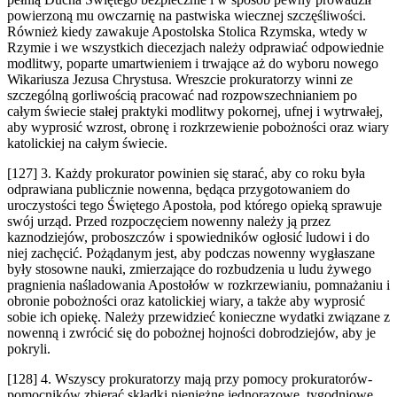
powierzoną mu owczarnię na pastwiska wiecznej szczęśliwości.
Również kiedy zawakuje Apostolska Stolica Rzymska, wtedy w
Rzymie i we wszystkich diecezjach należy odprawiać odpowiednie
modlitwy, poparte umartwieniem i trwające aż do wyboru nowego
Wikariusza Jezusa Chrystusa. Wreszcie prokuratorzy winni ze
szczególną gorliwością pracować nad rozpowszechnianiem po
całym świecie stałej praktyki modlitwy pokornej, ufnej i wytrwałej,
aby wyprosić wzrost, obronę i rozkrzewienie pobożności oraz wiary
katolickiej na całym świecie.
[127] 3. Każdy prokurator powinien się starać, aby co roku była
odprawiana publicznie nowenna, będąca przygotowaniem do
uroczystości tego Świętego Apostoła, pod którego opieką sprawuje
swój urząd. Przed rozpoczęciem nowenny należy ją przez
kaznodziejów, proboszczów i spowiedników ogłosić ludowi i do
niej zachęcić. Pożądanym jest, aby podczas nowenny wygłaszane
były stosowne nauki, zmierzające do rozbudzenia u ludu żywego
pragnienia naśladowania Apostołów w rozkrzewianiu, pomnażaniu i
obronie pobożności oraz katolickiej wiary, a także aby wyprosić
sobie ich opiekę. Należy przewidzieć konieczne wydatki związane z
nowenną i zwrócić się do pobożnej hojności dobrodziejów, aby je
pokryli.
[128] 4. Wszyscy prokuratorzy mają przy pomocy prokuratorów-
pomocników zbierać składki pieniężne jednorazowe, tygodniowe