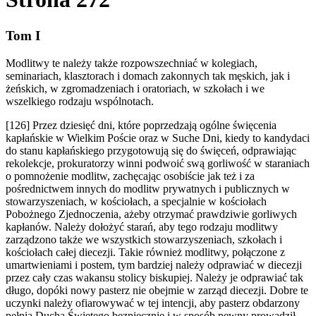
Tom I
Modlitwy te należy także rozpowszechniać w kolegiach,
seminariach, klasztorach i domach zakonnych tak męskich, jak i
żeńskich, w zgromadzeniach i oratoriach, w szkołach i we
wszelkiego rodzaju wspólnotach.
[126] Przez dziesięć dni, które poprzedzają ogólne święcenia
kapłańskie w Wielkim Poście oraz w Suche Dni, kiedy to kandydaci
do stanu kapłańskiego przygotowują się do święceń, odprawiając
rekolekcje, prokuratorzy winni podwoić swą gorliwość w staraniach
o pomnożenie modlitw, zachęcając osobiście jak też i za
pośrednictwem innych do modlitw prywatnych i publicznych w
stowarzyszeniach, w kościołach, a specjalnie w kościołach
Pobożnego Zjednoczenia, ażeby otrzymać prawdziwie gorliwych
kapłanów. Należy dołożyć starań, aby tego rodzaju modlitwy
zarządzono także we wszystkich stowarzyszeniach, szkołach i
kościołach całej diecezji. Takie również modlitwy, połączone z
umartwieniami i postem, tym bardziej należy odprawiać w diecezji
przez cały czas wakansu stolicy biskupiej. Należy je odprawiać tak
długo, dopóki nowy pasterz nie obejmie w zarząd diecezji. Dobre te
uczynki należy ofiarowywać w tej intencji, aby pasterz obdarzony
pełnią Ducha Świętego bezpiecznie i w sposób pewny prowadził