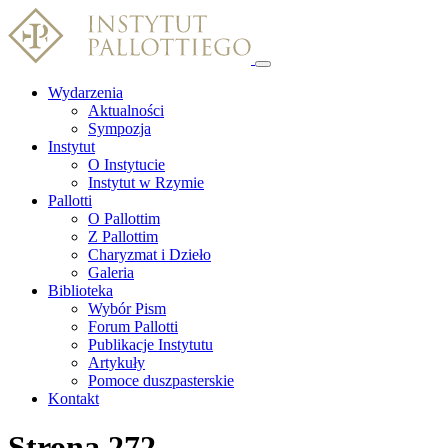
Wydarzenia
Aktualności
Sympozja
Instytut
O Instytucie
Instytut w Rzymie
Pallotti
O Pallottim
Z Pallottim
Charyzmat i Dzieło
Galeria
Biblioteka
Wybór Pism
Forum Pallotti
Publikacje Instytutu
Artykuły
Pomoce duszpasterskie
Kontakt
Strona 272