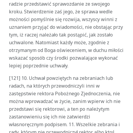
radzie przedstawić sprawozdanie ze swojego
kroku. Stwierdzenie zaś jego, że sprawa wedle
możności pomyślnie się rozwija, wszyscy winni z
uznaniem przyjąć do wiadomości, nie obstając przy
tym, iż raczej należało tak postąpić, jak zostało
uchwalone. Natomiast każdy może, zgodnie z
otrzymanym od Boga oświeceniem, w duchu miłości
wskazać sposób czy środki pozwalające wykonać
lepiej poprzednie uchwały.
[121] 10. Uchwał powziętych na zebraniach lub
radach, na których przewodniczyli inni w
zastępstwie rektora Pobożnego Zjednoczenia, nie
można wprowadzać w życie, zanim wpierw ich nie
przedstawi się rektorowi, a ten po należytym
zastanowieniu się ich nie zatwierdzi
własnoręcznym podpisem. 11. Wszelkie zebrania i
rady, którym nie przewodniczył rektor albo ktoś