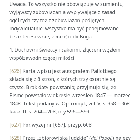
Uwaga. To wszystko nie obowiązuje w sumieniu,
wyjąwszy zobowiązania wypływające z zasad
ogólnych czy też z zobowiązań podjętych
indywidualnie; wszystko ma być podejmowane
bezinteresownie, z miłości do Boga.
1. Duchowni świeccy i zakonni, złączeni węzłem
współzawodniczącej miłości,
[626]
Karta wpisu jest autografem Pallottiego,
składa się z 8 stron, z których trzy ostatnie są
czyste. Brak daty powstania; przyjmuje się, że
Pismo powstało w okresie wrzesień 1847 — marzec
1848. Tekst podany w: Op. compl., vol. V, s. 358—368;
Race. II, s. 204—208, nry 596—599.
[627]
Por. wyżej nr [657], przyp. 608.
[628]
Przez „zbiorowiska ludzkie” (
dei Popoli
) należy