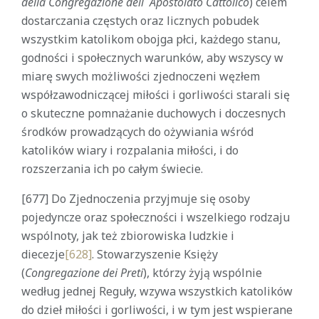
della Congregazione dell` Apostolato Cattolico
) celem
dostarczania częstych oraz licznych pobudek
wszystkim katolikom obojga płci, każdego stanu,
godności i społecznych warunków, aby wszyscy w
miarę swych możliwości zjednoczeni węzłem
współzawodniczącej miłości i gorliwości starali się
o skuteczne pomnażanie duchowych i doczesnych
środków prowadzących do ożywiania wśród
katolików wiary i rozpalania miłości, i do
rozszerzania ich po całym świecie.
[677] Do Zjednoczenia przyjmuje się osoby
pojedyncze oraz społeczności i wszelkiego rodzaju
wspólnoty, jak też zbiorowiska ludzkie i
diecezje
[628]
. Stowarzyszenie Księży
(
Congregazione dei Preti
), którzy żyją wspólnie
według jednej Reguły, wzywa wszystkich katolików
do dzieł miłości i gorliwości, i w tym jest wspierane