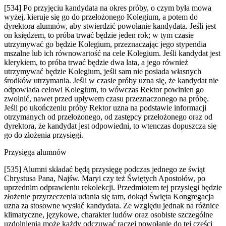
[534] Po przyjęciu kandydata na okres próby, o czym była mowa
wyżej, kieruje się go do przełożonego Kolegium, a potem do
dyrektora alumnów, aby stwierdzić powołanie kandydata. Jeśli jest
on księdzem, to próba trwać będzie jeden rok; w tym czasie
utrzymywać go będzie Kolegium, przeznaczając jego stypendia
mszalne lub ich równowartość na cele Kolegium. Jeśli kandydat jest
klerykiem, to próba trwać będzie dwa lata, a jego również
utrzymywać będzie Kolegium, jeśli sam nie posiada własnych
środków utrzymania. Jeśli w czasie próby uzna się, że kandydat nie
odpowiada celowi Kolegium, to wówczas Rektor powinien go
zwolnić, nawet przed upływem czasu przeznaczonego na próbę.
Jeśli po ukończeniu próby Rektor uzna na podstawie informacji
otrzymanych od przełożonego, od zastępcy przełożonego oraz od
dyrektora, że kandydat jest odpowiedni, to wtenczas dopuszcza się
go do złożenia przysięgi.
Przysięga alumnów
[535] Alumni składać będą przysięgę podczas jednego ze świąt
Chrystusa Pana, Najśw. Maryi czy też Świętych Apostołów, po
uprzednim odprawieniu rekolekcji. Przedmiotem tej przysięgi będzie
złożenie przyrzeczenia udania się tam, dokąd Święta Kongregacja
uzna za stosowne wysłać kandydata. Ze względu jednak na różnice
klimatyczne, językowe, charakter ludów oraz osobiste szczególne
uzdolnienia może każdy odczuwać raczej powołanie do tej części