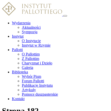
Wydarzenia
Aktualności
Sympozja
Instytut
O Instytucie
Instytut w Rzymie
Pallotti
O Pallottim
Z Pallottim
Charyzmat i Dzieło
Galeria
Biblioteka
Wybór Pism
Forum Pallotti
Publikacje Instytutu
Artykuły
Pomoce duszpasterskie
Kontakt
Strona 182