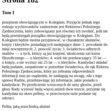
Tom I
przepisom obowiązującym w Kolegium. Przyjęcie jednak tego
rodzaju wychowanków zastrzeżone jest Rektorowi Pobożnego
Zjednoczenia, który zobowiązany jest również ich zwolnić, jeśli nie
będą przestrzegali porządku obowiązującego w Kolegium. Do
Kolegium będzie można przyjmować, w charakterze alumnów,
księży i kleryków posiadających następujące dane: 1. powołanie do
misji zewnętrznych; 2. prawość życia; 3. świadectwa odbytych
studiów — u tych, którzy są już księżmi, ukończenia zaś kursu
filozoficznego — u kleryków; 4. wiek nie przekraczający 35 lat —
u księży, a nie wyższy niż 25 lat — u kleryków. Kandydaci składać
będą podanie, zaopatrzone w potrzebne świadectwa, do rąk Rektora
Pobożnego Zjednoczenia, który po zebraniu odpowiednich
informacji oraz po osądzeniu, że zasługują na uwagę, zda z tego
sprawę Radzie, przedstawiając jej informacje, jakie posiada o
kandydacie. Po przeliczeniu wrzuconych do urny głosów, jeżeli
głosy Rady wynosić będą więcej aniżeli dwie trzecie, przyjmie się
kandydata na okres próbny, w przeciwnym razie podanie się
odrzuci.
Próba, jaką przechodzą alumni