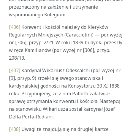
przeznaczony na założenie i utrzymanie
wspomnianego Kolegium.
[436]
Konwent i kościół należały do Kleryków
Regularnych Mniejszych (Caracciolini) — por. wyżej
nr [306], przyp. 2/21. W roku 1839 budynki przeszły
w ręce Kamilianów (por. wyżej nr [306], przyp.
208/13.
[437]
Kardynał Wikariusz Odescalchi (por. wyżej nr
[9], przyp. 9) zrzekł się swego stanowiska i
kardynalskiej godności na Konsystorzu 30 XI 1838
roku. Przyjmujemy, że z nim Pallotti załatwiał
sprawę otrzymania konwentu i kościoła. Następcą
na stanowisku Wikariusza został kardynał Józef
Della Porta-Rodiani.
[438]
Uwagi te znajdują się na drugiej kartce.