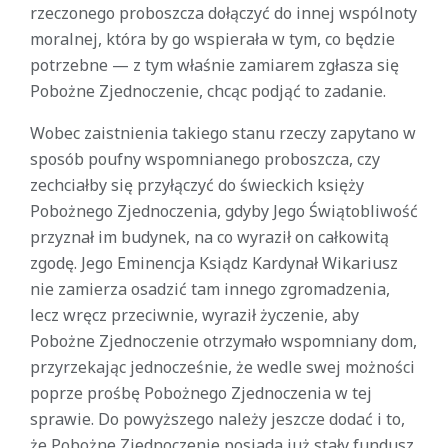
rzeczonego proboszcza dołączyć do innej wspólnoty
moralnej, która by go wspierała w tym, co będzie
potrzebne — z tym właśnie zamiarem zgłasza się
Pobożne Zjednoczenie, chcąc podjąć to zadanie.
Wobec zaistnienia takiego stanu rzeczy zapytano w
sposób poufny wspomnianego proboszcza, czy
zechciałby się przyłączyć do świeckich księży
Pobożnego Zjednoczenia, gdyby Jego Świątobliwość
przyznał im budynek, na co wyraził on całkowitą
zgodę. Jego Eminencja Ksiądz Kardynał Wikariusz
nie zamierza osadzić tam innego zgromadzenia,
lecz wręcz przeciwnie, wyraził życzenie, aby
Pobożne Zjednoczenie otrzymało wspomniany dom,
przyrzekając jednocześnie, że wedle swej możności
poprze prośbę Pobożnego Zjednoczenia w tej
sprawie. Do powyższego należy jeszcze dodać i to,
że Pobożne Zjednoczenie posiada już stały fundusz