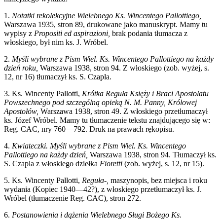
1.
Notatki rekolekcyjne Wielebnego Ks. Wincentego Pallottiego,
Warszawa 1935, stron 89, drukowane jako manuskrypt. Mamy tu
wypisy z
Propositi ed aspirazioni,
brak podania tłumacza z
włoskiego, był nim ks. J. Wróbel.
2.
Myśli wybrane z Pism Wiel. Ks. Wincentego Pallottiego na każdy
dzień roku,
Warszawa 1938, stron 94. Z włoskiego (zob. wyżej, s.
12, nr 16) tłumaczył ks. S. Czapla.
3. Ks. Wincenty Pallotti,
Krótka Reguła Księży i Braci Apostolatu
Powszechnego pod szczególną opieką N. M. Panny, Królowej
Apostołów,
Warszawa 1938, stron 49. Z włoskiego przetłumaczył
ks. Józef Wróbel. Mamy tu tłumaczenie tekstu znajdującego się w:
Reg. CAC, nry 760—792. Druk na prawach rękopisu.
4.
Kwiateczki. Myśli wybrane z Pism Wiel. Ks. Wincentego
Pallottiego na każdy dzień,
Warszawa 1938, stron 94. Tłumaczył ks.
S. Czapla z włoskiego dziełka
Fioretti
(zob. wyżej, s. 12, nr 15).
5. Ks. Wincenty Pallotti,
Reguła-,
maszynopis, bez miejsca i roku
wydania (Kopiec 1940—42?), z włoskiego przetłumaczył ks. J.
Wróbel (tłumaczenie Reg. CAC), stron 272.
6.
Postanowienia i dążenia Wielebnego Sługi Bożego Ks.