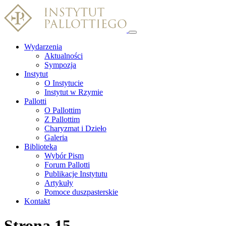
Wydarzenia
Aktualności
Sympozja
Instytut
O Instytucie
Instytut w Rzymie
Pallotti
O Pallottim
Z Pallottim
Charyzmat i Dzieło
Galeria
Biblioteka
Wybór Pism
Forum Pallotti
Publikacje Instytutu
Artykuły
Pomoce duszpasterskie
Kontakt
Strona 15