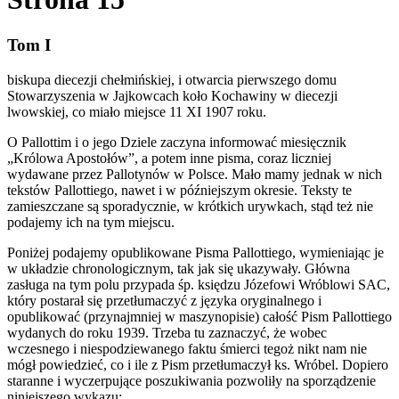
Tom I
biskupa diecezji chełmińskiej, i otwarcia pierwszego domu
Stowarzyszenia w Jajkowcach koło Kochawiny w diecezji
lwowskiej, co miało miejsce 11 XI 1907 roku.
O Pallottim i o jego Dziele zaczyna informować miesięcznik
„Królowa Apostołów”, a potem inne pisma, coraz liczniej
wydawane przez Pallotynów w Polsce. Mało mamy jednak w nich
tekstów Pallottiego, nawet i w późniejszym okresie. Teksty te
zamieszczane są sporadycznie, w krótkich urywkach, stąd też nie
podajemy ich na tym miejscu.
Poniżej podajemy opublikowane Pisma Pallottiego, wymieniając je
w układzie chronologicznym, tak jak się ukazywały. Główna
zasługa na tym polu przypada śp. księdzu Józefowi Wróblowi SAC,
który postarał się przetłumaczyć z języka oryginalnego i
opublikować (przynajmniej w maszynopisie) całość Pism Pallottiego
wydanych do roku 1939. Trzeba tu zaznaczyć, że wobec
wczesnego i niespodziewanego faktu śmierci tegoż nikt nam nie
mógł powiedzieć, co i ile z Pism przetłumaczył ks. Wróbel. Dopiero
staranne i wyczerpujące poszukiwania pozwoliły na sporządzenie
niniejszego wykazu: