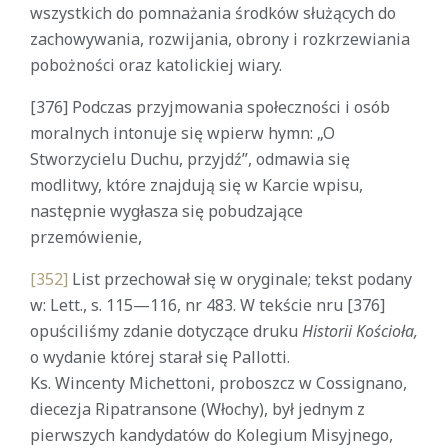
wszystkich do pomnażania środków służących do
zachowywania, rozwijania, obrony i rozkrzewiania
pobożności oraz katolickiej wiary.
[376] Podczas przyjmowania społeczności i osób
moralnych intonuje się wpierw hymn: „O
Stworzycielu Duchu, przyjdź”, odmawia się
modlitwy, które znajdują się w Karcie wpisu,
następnie wygłasza się pobudzające
przemówienie,
[352]
List przechował się w oryginale; tekst podany
w: Lett., s. 115—116, nr 483. W tekście nru [376]
opuściliśmy zdanie dotyczące druku
Historii Kościoła,
o wydanie której starał się Pallotti.
Ks. Wincenty Michettoni, proboszcz w Cossignano,
diecezja Ripatransone (Włochy), był jednym z
pierwszych kandydatów do Kolegium Misyjnego,