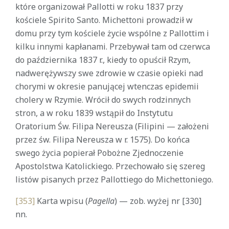
które organizował Pallotti w roku 1837 przy
kościele Spirito Santo. Michettoni prowadził w
domu przy tym kościele życie wspólne z Pallottim i
kilku innymi kapłanami. Przebywał tam od czerwca
do października 1837 r., kiedy to opuścił Rzym,
nadwerężywszy swe zdrowie w czasie opieki nad
chorymi w okresie panującej wtenczas epidemii
cholery w Rzymie. Wrócił do swych rodzinnych
stron, a w roku 1839 wstąpił do Instytutu
Oratorium Św. Filipa Nereusza (Filipini — założeni
przez św. Filipa Nereusza w r. 1575). Do końca
swego życia popierał Pobożne Zjednoczenie
Apostolstwa Katolickiego. Przechowało się szereg
listów pisanych przez Pallottiego do Michettoniego.
[353]
Karta wpisu (
Pagella
) — zob. wyżej nr [330]
nn.