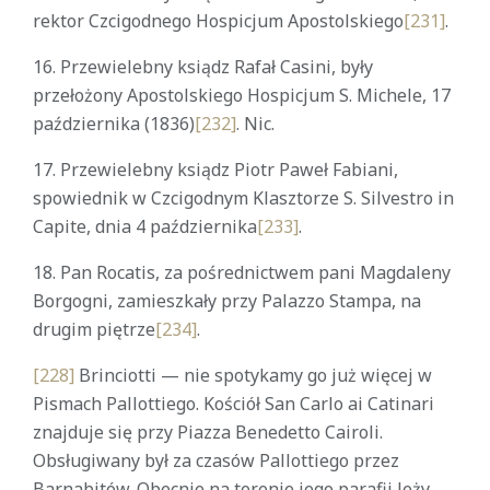
rektor Czcigodnego Hospicjum Apostolskiego
[231]
.
16. Przewielebny ksiądz Rafał Casini, były
przełożony Apostolskiego Hospicjum S. Michele, 17
października (1836)
[232]
. Nic.
17. Przewielebny ksiądz Piotr Paweł Fabiani,
spowiednik w Czcigodnym Klasztorze S. Silvestro in
Capite, dnia 4 października
[233]
.
18. Pan Rocatis, za pośrednictwem pani Magdaleny
Borgogni, zamieszkały przy Palazzo Stampa, na
drugim piętrze
[234]
.
[228]
Brinciotti — nie spotykamy go już więcej w
Pismach Pallottiego. Kościół San Carlo ai Catinari
znajduje się przy Piazza Benedetto Cairoli.
Obsługiwany był za czasów Pallottiego przez
Barnabitów. Obecnie na terenie jego parafii leży