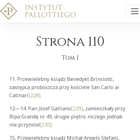
Strona 110
Tom I
11. Przewielebny ksiądz Benedykt Brinciotti,
zastępca proboszcza przy kościele San Carlo ai
Catinari
[228]
.
12—14. Pan Józef Galliano
[229]
, zamieszkały przy
Ripa Grandę nr 49, drugie piętro; niczego jednak
nie przyniósł
[230]
.
15. Przewielebny ksiądz Michał Angelo Stefani,