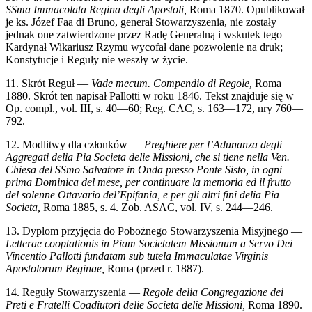
SSma Immacolata Regina degli Apostoli,
Roma 1870. Opublikował
je ks. Józef Faa di Bruno, generał Stowarzyszenia, nie zostały
jednak one zatwierdzone przez Radę Generalną i wskutek tego
Kardynał Wikariusz Rzymu wycofał dane pozwolenie na druk;
Konstytucje i Reguły nie weszły w życie.
11. Skrót Reguł —
Vade mecum. Compendio di Regole,
Roma
1880. Skrót ten napisał Pallotti w roku 1846. Tekst znajduje się w
Op. compl., vol. III, s. 40—60; Reg. CAC, s. 163—172, nry 760—
792.
12. Modlitwy dla członków —
Preghiere per l’Adunanza degli
Aggregati delia Pia Societa delie Missioni, che si tiene nella Ven.
Chiesa del SSmo Salvatore in Onda presso Ponte Sisto, in ogni
prima Dominica del mese, per continuare la memoria ed il frutto
del solenne Ottavario del’Epifania, e per gli altri fini delia Pia
Societa,
Roma 1885, s. 4. Zob. ASAC, vol. IV, s. 244—246.
13. Dyplom przyjęcia do Pobożnego Stowarzyszenia Misyjnego —
Letterae cooptationis in Piam Societatem Missionum a Servo Dei
Vincentio Pallotti fundatam sub tutela Immaculatae Virginis
Apostolorum Reginae,
Roma (przed r. 1887).
14. Reguły Stowarzyszenia —
Regole delia Congregazione dei
Preti e Fratelli Coadiutori delie Societa delie Missioni,
Roma 1890.