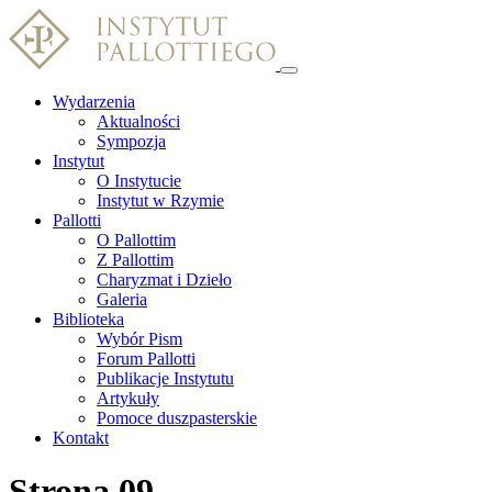
Wydarzenia
Aktualności
Sympozja
Instytut
O Instytucie
Instytut w Rzymie
Pallotti
O Pallottim
Z Pallottim
Charyzmat i Dzieło
Galeria
Biblioteka
Wybór Pism
Forum Pallotti
Publikacje Instytutu
Artykuły
Pomoce duszpasterskie
Kontakt
Strona 09