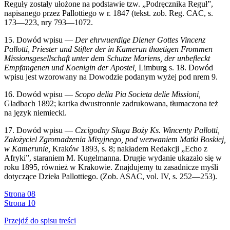
Reguły zostały ułożone na podstawie tzw. „Podręcznika Reguł”,
napisanego przez Pallottiego w r. 1847 (tekst. zob. Reg. CAC, s.
173—223, nry 793—1072.
15. Dowód wpisu —
Der ehrwuerdige Diener Gottes Vincenz
Pallotti, Priester und Stifter der in Kamerun thaetigen Frommen
Missionsgesellschaft unter dem Schutze Mariens, der unbefleckt
Empfangenen und Koenigin der Apostel,
Limburg s. 18. Dowód
wpisu jest wzorowany na Dowodzie podanym wyżej pod nrem 9.
16. Dowód wpisu —
Scopo delia Pia Societa delie Missioni,
Gladbach 1892; kartka dwustronnie zadrukowana, tłumaczona też
na język niemiecki.
17. Dowód wpisu —
Czcigodny Sługa Boży Ks. Wincenty Pallotti,
Założyciel Zgromadzenia Misyjnego, pod wezwaniem Matki Boskiej,
w Kamerunie,
Kraków 1893, s. 8; nakładem Redakcji „Echo z
Afryki”, staraniem M. Kugelmanna. Drugie wydanie ukazało się w
roku 1895, również w Krakowie. Znajdujemy tu zasadnicze myśli
dotyczące Dzieła Pallottiego. (Zob. ASAC, vol. IV, s. 252—253).
Strona 08
Strona 10
Przejdź do spisu treści