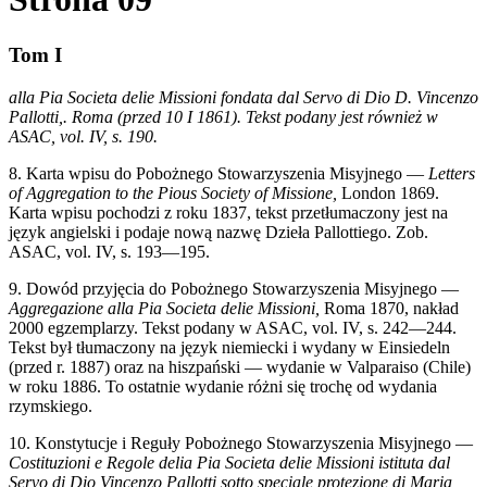
Tom I
alla Pia Societa delie Missioni fondata dal Servo di Dio D. Vincenzo
Pallotti,. Roma (przed 10 I 1861). Tekst podany jest również w
ASAC, vol. IV, s. 190.
8. Karta wpisu do Pobożnego Stowarzyszenia Misyjnego —
Letters
of Aggregation to the Pious Society of Missione,
London 1869.
Karta wpisu pochodzi z roku 1837, tekst przetłumaczony jest na
język angielski i podaje nową nazwę Dzieła Pallottiego. Zob.
ASAC, vol. IV, s. 193—195.
9. Dowód przyjęcia do Pobożnego Stowarzyszenia Misyjnego —
Aggregazione alla Pia Societa delie Missioni,
Roma 1870, nakład
2000 egzemplarzy. Tekst podany w ASAC, vol. IV, s. 242—244.
Tekst był tłumaczony na język niemiecki i wydany w Einsiedeln
(przed r. 1887) oraz na hiszpański — wydanie w Valparaiso (Chile)
w roku 1886. To ostatnie wydanie różni się trochę od wydania
rzymskiego.
10. Konstytucje i Reguły Pobożnego Stowarzyszenia Misyjnego —
Costituzioni e Regole delia Pia Societa delie Missioni istituta dal
Servo di Dio Vincenzo Pallotti sotto speciale protezione di Maria