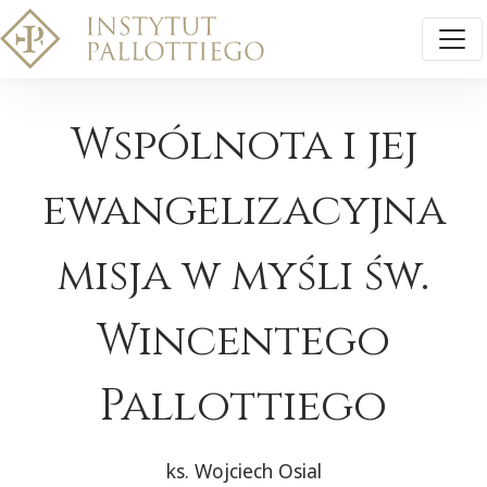
Wspólnota i jej
ewangelizacyjna
misja w myśli św.
Wincentego
Pallottiego
ks. Wojciech Osial