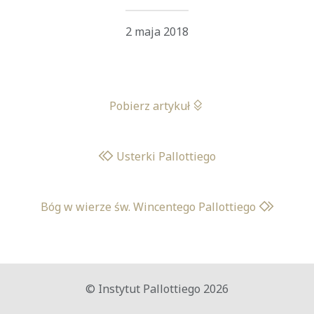
2 maja 2018
Pobierz artykuł
Usterki Pallottiego
Bóg w wierze św. Wincentego Pallottiego
© Instytut Pallottiego 2026