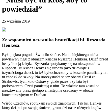
powiedział”
25 września 2019
Ze wspomnień uczestnika beatyfikacji bł. Ryszarda
Henkesa.
Była piękna pogoda. Świeciło słońce. Na tle błękitnego nieba
powiewały flagi z obrazem księdza Ryszarda Henkesa. Dzień przed
beatyfikacją księdza Ryszarda spotykamy się na nieszporach w
Ruppach. Tu ksiądz Henkes się urodził jako dziewiąte z
trzynaściorga dzieci, tu też był ochrzczony w kościele parafialnym i
tu chodził do szkoły. Na uroczystości są też obecni Czesi ze
Strahowic, tych koło Ostrawy, gdzie przez trzy lata był
proboszczem. Czesi pamiętają o nim. To właśnie tam został on
aresztowany przez gestapo a następnie osadzony w obozie
koncentracyjnym w Dachau.
Wśród Czechów, spotykam swoich znajomych. Tak ks. Henkes,
który działa i po swojej śmierci, gromadzi nas z różnych krajów