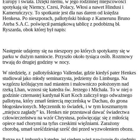
Europy i świata. Dzięki niemu, w jego rodzinnej miejscowości
spotykają się Niemcy, Czesi, Polacy, Włosi a nawet Hindusi i
Kameruńczycy. To spotkanie jest dla nas darem od księdza
Henkesa. Po nieszporach, pallotyński biskup z Kamerunu Bruno
Ateba S.A.C. poświęcił pamiątkową tablicę z podobizną bł.
Ryszarda, obok której był napis:
Następnie udajemy się na nieszpory po których spotykamy się w
parku w dużym namiocie. Przyszło około tysiąca osób. Rozmowy
trwają do drugiej godziny w nocy.
W niedzielę, z pallotyńskiego Vallendar, gdzie kiedyś pater Henkes
studiował jako młody seminarzysta, jedziemy do Limburga. Na
wzgórzu królującym nad miastem i malowniczo położonym nad
rzeką Lhan, wznosi się katedra św. Jerzego i Michała. To w niej o
godzinie czternastej kardynał Kurt Koch zaliczył tego odważnego
pallotyna, który zmarł śmiercią męczeńską w Dachau, do grona
błogosławionych. Męczennik to świadek, i w tym koszmarnym
„miejscu zagłady” ks. Henkes nie przestawał dawać świadectwa
człowieczeństwu na wzór Chrystusa, poświęcając się z miłością
opiece nad chorymi na tyfus czeskimi więźniami. Zarażony
chorobą, umarł sześćdziesiąt sześć dni przed wyzwoleniem obozu.
Patrzę na Limburską katedrę, jej siedem wież nawiązuję do siedmiu