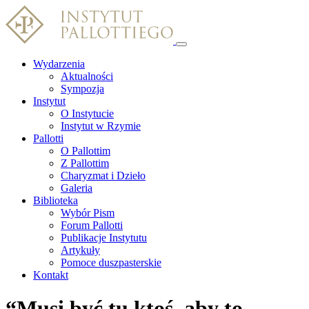
Wydarzenia
Aktualności
Sympozja
Instytut
O Instytucie
Instytut w Rzymie
Pallotti
O Pallottim
Z Pallottim
Charyzmat i Dzieło
Galeria
Biblioteka
Wybór Pism
Forum Pallotti
Publikacje Instytutu
Artykuły
Pomoce duszpasterskie
Kontakt
“Musi być tu ktoś, aby to