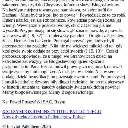
sakramentów, czyli do Chrystusa, któremu służył Błogosławiony.
Na każdym miejscu towarzyszą nam słowa, za które trafił do
Dachau: ”Musi być tu ktoś, kto to powie”. Powiedział, że to co robił
Hitler i naziści jest złe i zbrodnicze. Powiedział prawdę i został jej
wierny. Wewnętrznie pozostał wolny, choć z Dachau już nie
wyszedł. Przypominają mi się słowa: „Poznacie prawdę, a prawda
was wyzwoli (J 8, 32)”. To pierwszy paradoks. Drugim zaś jest ten,
że ks. Henkes kochał życie. Pomagał przeżyć tym, którzy byli
przeznaczeni na zagładę: „Nikt nie ma większej miłości od tej, gdy
ktoś życie swoje oddaje za przyjaciół swoich (J 15, 13)”. Czeski
proboszcz opowiadał, że u niego, we Strahowicach dzieci na
katechezie zauważyły, że Błogosławiony ojciec Ryszard
przypomina im Pana Jezusa: mówił prawdę, za nią umarł, darował
swoje życie by inni mogli żyć. A dziś jest w niebie. A ja w sercu
dodaję: dzięki beatyfikacji on pozostaje razem z nami. Po uroczystej
liturgii katedralne dzwony biły długo i radośnie, bo po raz pierwszy
w historii istnienia tej katedry ogłaszały światu tak dobrą nowinę:
Mamy błogosławionego! Mamy Błogosławionego!
Ks. Paweł Pruszyński SAC, Rzym
XXII SYMPOZJUM INSTYTUTU PALLOTTIEGO
Nowy dyrektor Instytutu Pallottiego w Polsce
© Instytut Pallottiego 2026