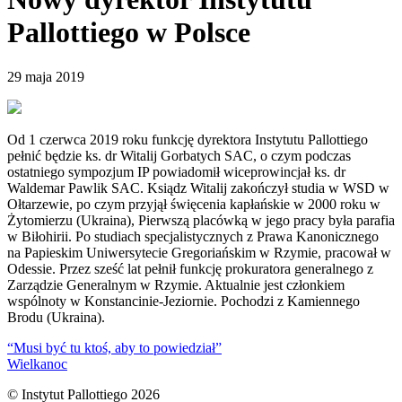
Pallottiego w Polsce
29 maja 2019
Od 1 czerwca 2019 roku funkcję dyrektora Instytutu Pallottiego
pełnić będzie ks. dr Witalij Gorbatych SAC, o czym podczas
ostatniego sympozjum IP powiadomił wiceprowincjał ks. dr
Waldemar Pawlik SAC. Ksiądz Witalij zakończył studia w WSD w
Ołtarzewie, po czym przyjął święcenia kapłańskie w 2000 roku w
Żytomierzu (Ukraina), Pierwszą placówką w jego pracy była parafia
w Biłohirii. Po studiach specjalistycznych z Prawa Kanonicznego
na Papieskim Uniwersytecie Gregoriańskim w Rzymie, pracował w
Odessie. Przez sześć lat pełnił funkcję prokuratora generalnego z
Zarządzie Generalnym w Rzymie. Aktualnie jest członkiem
wspólnoty w Konstancinie-Jeziornie. Pochodzi z Kamiennego
Brodu (Ukraina).
“Musi być tu ktoś, aby to powiedział”
Wielkanoc
© Instytut Pallottiego 2026