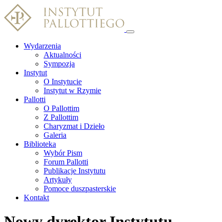
Wydarzenia
Aktualności
Sympozja
Instytut
O Instytucie
Instytut w Rzymie
Pallotti
O Pallottim
Z Pallottim
Charyzmat i Dzieło
Galeria
Biblioteka
Wybór Pism
Forum Pallotti
Publikacje Instytutu
Artykuły
Pomoce duszpasterskie
Kontakt
Nowy dyrektor Instytutu